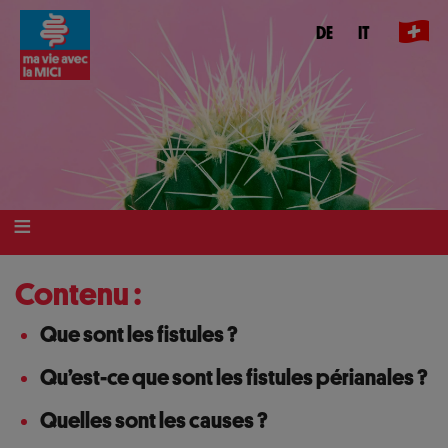
Aller
DE
IT
au
contenu
principal
Contenu :
Que sont les fistules ?
Qu’est-ce que sont les fistules périanales ?
Quelles sont les causes ?