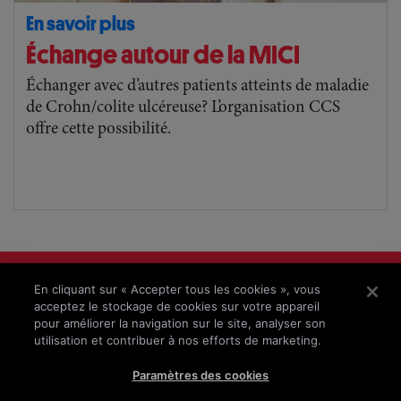
En savoir plus
Échange autour de la MICI
Échanger avec d’autres patients atteints de maladie
de Crohn/colite ulcéreuse? L’organisation CCS
offre cette possibilité.
Mentions légales
En cliquant sur « Accepter tous les cookies », vous
Protection des données
acceptez le stockage de cookies sur votre appareil
pour améliorer la navigation sur le site, analyser son
Clause de non-responsabilité
utilisation et contribuer à nos efforts de marketing.
© 2025 – Takeda Pharma AG
Paramètres des cookies