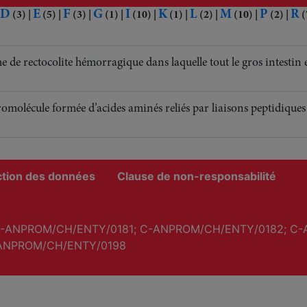
D
E
F
G
I
K
L
M
P
R
(3)
|
(5)
|
(3)
|
(1)
|
(10)
|
(1)
|
(2)
|
(10)
|
(2)
|
(
 de rectocolite hémorragique dans laquelle tout le gros intestin
molécule formée d’acides aminés reliés par liaisons peptidiques
ction des données
Clause de non-responsabilité
-ANPROM/CH/ENTY/0181; C-ANPROM/CH/ENTY/0182; C-
ANPROM/CH/ENTY/0198