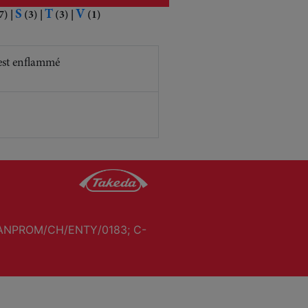
S
T
V
7)
|
(3)
|
(3)
|
(1)
 est enflammé
ANPROM/CH/ENTY/0183; C-