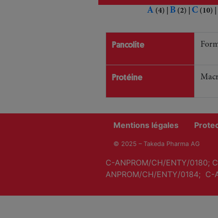
A
B
C
(4)
|
(2)
|
(10)
|
Pancolite
Forme
Protéine
Macro
Mentions légales
Prote
© 2025 – Takeda Pharma AG
C-ANPROM/CH/ENTY/0180; C
ANPROM/CH/ENTY/0184; C-