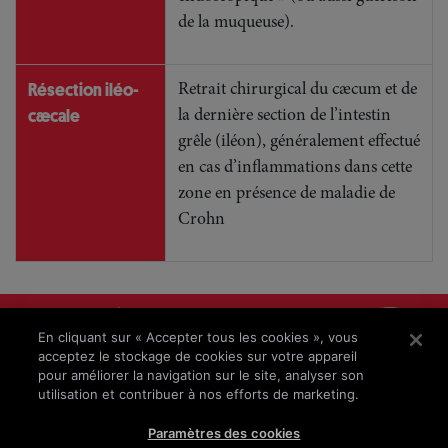
de la muqueuse).
Résection iléo-
Retrait chirurgical du cæcum et de
cæcale
la dernière section de l’intestin
grêle (iléon), généralement effectué
en cas d’inflammations dans cette
zone en présence de maladie de
Crohn
Mentions légales
En cliquant sur « Accepter tous les cookies », vous
Protection des données
acceptez le stockage de cookies sur votre appareil
pour améliorer la navigation sur le site, analyser son
Clause de non-responsabilité
utilisation et contribuer à nos efforts de marketing.
© 2025 – Takeda Pharma AG
Paramètres des cookies