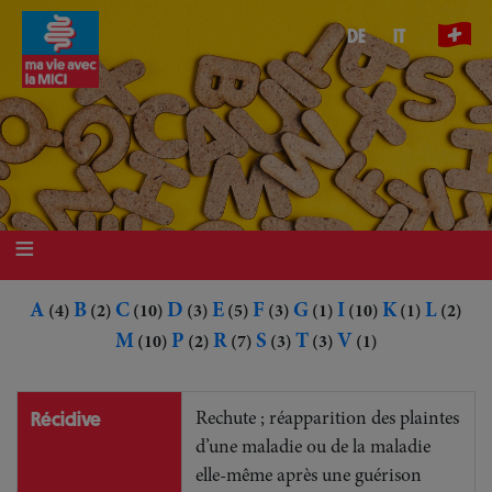
Aller
DE
IT
au
contenu
principal
A
B
C
D
E
F
G
I
K
L
(4)
(2)
(10)
(3)
(5)
(3)
(1)
(10)
(1)
(2)
M
P
R
S
T
V
(10)
(2)
(7)
(3)
(3)
(1)
Récidive
Rechute ; réapparition des plaintes
d’une maladie ou de la maladie
elle-même après une guérison