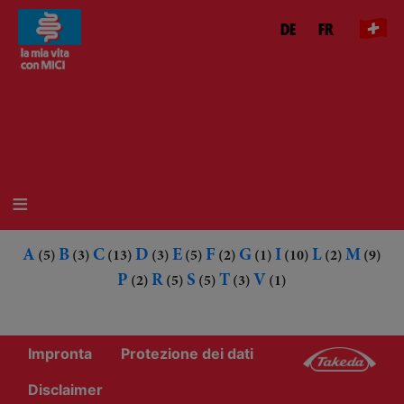
Salta
DE
FR
al
contenuto
principale
A
B
C
D
E
F
G
I
L
M
(5)
(3)
(13)
(3)
(5)
(2)
(1)
(10)
(2)
(9)
P
R
S
T
V
(2)
(5)
(5)
(3)
(1)
Impronta
Protezione dei dati
Disclaimer