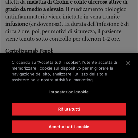
affetti da
malattia di Crohn e colite ulcerosa attive di
grado da medio a elevato.
Il medicamento biologico
antinfiammatorio viene iniettato in vena tramite
infusione
(endovenosa). La durata dell'infusione è di
circa 2 ore, poi, per motivi di sicurezza, il paziente
viene tenuto sotto controllo per ulteriori 1-2 ore.
Certolizumab Pegol:
L'antagonista del TNF-alfa certolizumab pegol è
Cliccando su “Accetta tutti i cookie”, l'utente accetta di
omologato nelle MICI solo per il trattamento di
memorizzare i cookie sul dispositivo per migliorare la
pazienti affetti da
malattia di Crohn attiva di grado
navigazione del sito, analizzare l'utilizzo del sito e
assistere nelle nostre attività di marketing.
elevato.
Il medicamento biologico antinfiammatorio
viene iniettato dal paziente stesso tramite una
siringa
Impostazioni cookie
pronta all'uso
per via sottocutanea (s.c.).
Golimumab:
Rifiuta tutti
L'antagonista del TNF-alfa golimumab è omologato
nell'ambito delle MICI solo per il trattamento di
Accetta tutti i cookie
pazienti affetti da
colite ulcerosa attiva di grado da
medio a elevato.
Il medicamento biologico