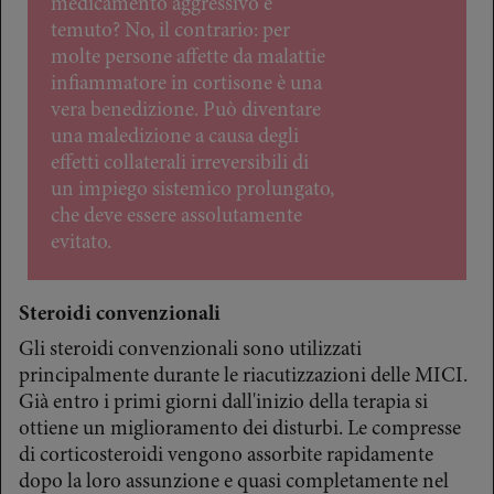
medicamento aggressivo e
temuto? No, il contrario: per
molte persone affette da malattie
infiammatore in cortisone è una
vera benedizione. Può diventare
una maledizione a causa degli
effetti collaterali irreversibili di
un impiego sistemico prolungato,
che deve essere assolutamente
evitato.
Steroidi convenzionali
Gli steroidi convenzionali sono utilizzati
principalmente durante le riacutizzazioni delle MICI.
Già entro i primi giorni dall'inizio della terapia si
ottiene un miglioramento dei disturbi. Le compresse
di corticosteroidi vengono assorbite rapidamente
dopo la loro assunzione e quasi completamente nel