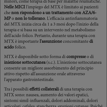
minori, come terapia di base per malattie reumatiche.
Nelle MICI
l'impiego del MTX è limitato ai pazienti
che
non rispondono a un trattamento con AZA/6-
MP
o
non lo tollerano
. L'efficacia antinfiammatoria
del MTX inizia circa da 1 a 3 mesi dopo l'inizio della
terapia e si basa su un intervento nel metabolismo
dell'acido folico. Pertanto, durante una terapia con
MTX è importante
l'assunzione
concomitante
di
acido
folico.
MTX è disponibile sotto forma di
compresse
o di
iniezione sottocutanea
(s.c.). L'iniezione sottocutanea
consente un migliore assorbimento del principio
attivo rispetto all'assunzione orale attraverso
l'apparato gastrointestinale.
Tra i possibili
effetti collaterali
di una terapia con
MTX sono: nausea, aumento dei valori epatici,
sintomi simil-influenzali, dolori addominali, dolori
articolari, cefalea, stanchezza, eruzioni cutanee. Poiché