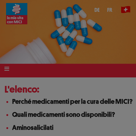
Salta
DE
FR
al
contenuto
principale
L'elenco:
Perché medicamenti per la cura delle MICI?
Quali medicamenti sono disponibili?
Aminosalicilati