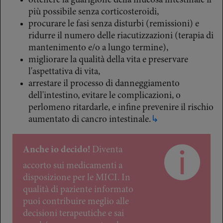
ottenere la guarigione della mucosa intestinale il
più possibile senza corticosteroidi,
procurare le fasi senza disturbi (remissioni) e
ridurre il numero delle riacutizzazioni (terapia di
mantenimento e/o a lungo termine),
migliorare la qualità della vita e preservare
l'aspettativa di vita,
arrestare il processo di danneggiamento
dell'intestino, evitare le complicazioni, o
perlomeno ritardarle, e infine prevenire il rischio
aumentato di cancro intestinale.
↳
Anche io decido!
Diventa
accorto sui medicamenti a
disposizione per le MICI. In
qualità di paziente informato
puoi contribuire meglio alle
decisioni terapeutiche e sai