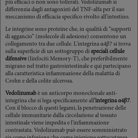
più efficaci o non sono tollerati. Vedolizumab si
differenzia dagli antagonisti del TNF-alfa per il suo
meccanismo di efficacia specifico rivolto all'intestino.
Le integrine sono proteine che, in qualità di “supporti
di aggancio” (molecole di adesione) consentono un
collegamento tra due cellule. L'integrina α4β7 si trova
sulla superficie di un sottogruppo di
speciali cellule
difensive
(linfociti Memory-T), che preferibilmente
migrano nel tratto gastrointestinale e qui partecipano
alla caratteristica infiammazione della malattia di
Crohn e della colite ulcerosa.
Vedolizumab
è un anticorpo monoclonale anti-
integrina che si lega specificamente all
'integrina α4β7
.
Con il blocco di questi legami, la penetrazione delle
cellule immunitarie dalla circolazione al tessuto
intestinale viene impedita e l'infiammazione
contrastata. Vedolizumab può essere somministrato
sia come infusione che come iniezione sottocutanea.