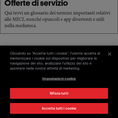
Offerte di servizio
Qui trovi un glossario dei termini importanti relativi
alle MICI, nonché opuscoli e app divertenti e utili
nella mediateca.
Impronta
Protezione dei dati
Cliccando su “Accetta tutti i cookie”, l'utente accetta di
memorizzare i cookie sul dispositivo per migliorare la
Disclaimer
navigazione del sito, analizzare l'utilizzo del sito e
assistere nelle nostre attività di marketing.
© 2025 – Takeda Pharma AG
Impostazioni cookie
C-ANPROM/CH/ENTY/0180; C-
ANPROM/CH/ENTY/0181; C-ANPROM/CH/ENTY/0182;
C-ANPROM/CH/ENTY/0183; C-
Rifiuta tutti
ANPROM/CH/ENTY/0184; C-ANPROM/CH/ENTY/0198
Accetta tutti i cookie