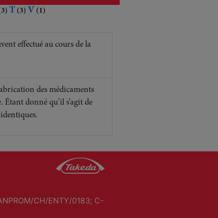
T
V
(3)
(3)
(1)
vent effectué au cours de la
fabrication des médicaments
e. Étant donné qu’il s’agit de
 identiques.
ANPROM/CH/ENTY/0183; C-