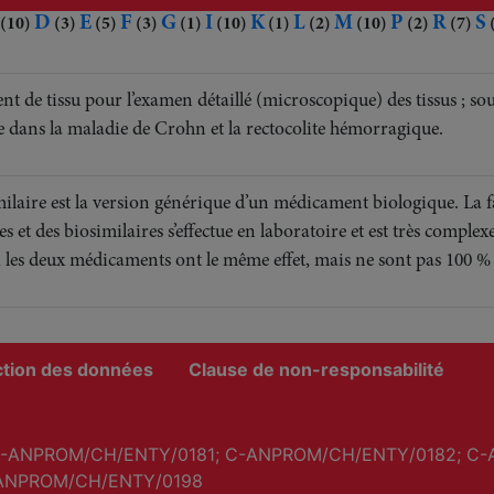
D
E
F
G
I
K
L
M
P
R
S
(10)
(3)
(5)
(3)
(1)
(10)
(1)
(2)
(10)
(2)
(7)
t de tissu pour l’examen détaillé (microscopique) des tissus ; sou
e dans la maladie de Crohn et la rectocolite hémorragique.
ilaire est la version générique d’un médicament biologique. La 
s et des biosimilaires s’effectue en laboratoire et est très complex
, les deux médicaments ont le même effet, mais ne sont pas 100 %
ction des données
Clause de non-responsabilité
-ANPROM/CH/ENTY/0181; C-ANPROM/CH/ENTY/0182; C-
ANPROM/CH/ENTY/0198