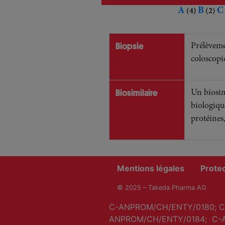
A
B
C
(4)
(2)
Biopsie
Prélèvemen
coloscopi
Biosimilaire
Un biosim
biologique
protéines
Mentions légales
Prote
© 2025 – Takeda Pharma AG
C-ANPROM/CH/ENTY/0180; C
ANPROM/CH/ENTY/0184; C-