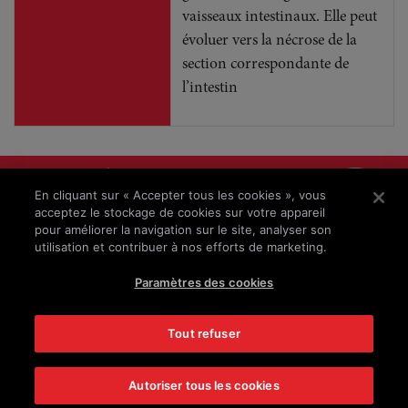
vaisseaux intestinaux. Elle peut
évoluer vers la nécrose de la
section correspondante de
l’intestin
Mentions légales
En cliquant sur « Accepter tous les cookies », vous
Protection des données
acceptez le stockage de cookies sur votre appareil
pour améliorer la navigation sur le site, analyser son
Clause de non-responsabilité
utilisation et contribuer à nos efforts de marketing.
© 2025 – Takeda Pharma AG
Paramètres des cookies
C-ANPROM/CH/ENTY/0180; C-
ANPROM/CH/ENTY/0181; C-ANPROM/CH/ENTY/0182;
Tout refuser
C-ANPROM/CH/ENTY/0183; C-
ANPROM/CH/ENTY/0184; C-ANPROM/CH/ENTY/0198
Autoriser tous les cookies