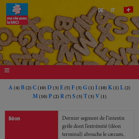
Aller
DE
IT
au
contenu
principal
A
B
C
D
E
F
G
I
K
L
(4)
(2)
(10)
(3)
(5)
(3)
(1)
(10)
(1)
(2)
M
P
R
S
T
V
(10)
(2)
(7)
(3)
(3)
(1)
Iléon
Dernier segment de l’intestin
grêle dont l’extrémité (iléon
terminal) abouche le cæcum,