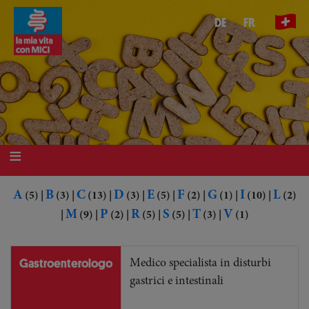
Salta
DE
FR
al
contenuto
principale
A
B
C
D
E
F
G
I
L
(5)
|
(3)
|
(13)
|
(3)
|
(5)
|
(2)
|
(1)
|
(10)
|
(2)
M
P
R
S
T
V
|
(9)
|
(2)
|
(5)
|
(5)
|
(3)
|
(1)
Gastroenterologo
Medico specialista in disturbi
gastrici e intestinali