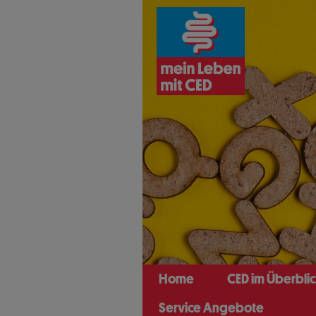
Direkt
zum
Inhalt
Home
CED im Überbli
Service Angebote