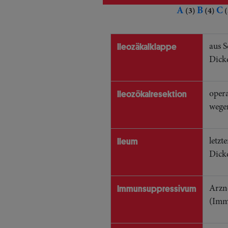
A
B
C
(3)
(4)
(
Ileozäkalklappe
aus S
Dick
Ileozökalresektion
oper
wege
Ileum
letzt
Dick
Immunsuppressivum
Arzn
(Imm