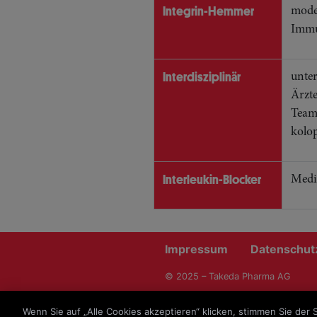
Integrin-Hemmer
moder
Immun
Interdisziplinär
unter
Ärzte
Team;
kolo
Interleukin-Blocker
Medi
Impressum
Datenschut
© 2025 – Takeda Pharma AG
C-ANPROM/CH/ENTY/0180; C
Wenn Sie auf „Alle Cookies akzeptieren“ klicken, stimmen Sie der