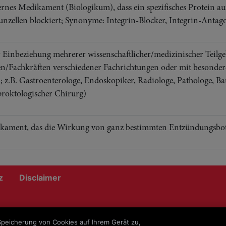
nes Medikament (Biologikum), dass ein spezifisches Protein au
zellen blockiert; Synonyme: Integrin-Blocker, Integrin-Antago
 Einbeziehung mehrerer wissenschaftlicher/medizinischer Teilge
n/Fachkräften verschiedener Fachrichtungen oder mit besonderer
 z.B. Gastroenterologe, Endoskopiker, Radiologe, Pathologe, Ba
proktologischer Chirurg)
kament, das die Wirkung von ganz bestimmten Entzündungsbo
z
Disclaimer
-ANPROM/CH/ENTY/0181; C-ANPROM/CH/ENTY/0182; C-
 Speicherung von Cookies auf Ihrem Gerät zu,