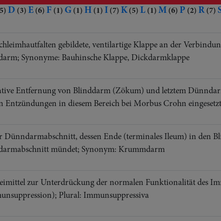
D
E
F
G
H
I
K
L
M
P
R
5)
(3)
(6)
(1)
(1)
(1)
(7)
(5)
(1)
(6)
(2)
(7)
chleimhautfalten gebildete, ventilartige Klappe an der Verbindu
darm; Synonyme: Bauhinsche Klappe, Dickdarmklappe
ative Entfernung von Blinddarm (Zökum) und letztem Dünndarm
n Entzündungen in diesem Bereich bei Morbus Crohn eingesetz
er Dünndarmabschnitt, dessen Ende (terminales Ileum) in den B
darmabschnitt mündet; Synonym: Krummdarm
eimittel zur Unterdrückung der normalen Funktionalität des I
unsuppression); Plural: Immunsuppressiva