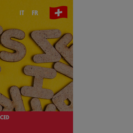
IT
FR
 CED