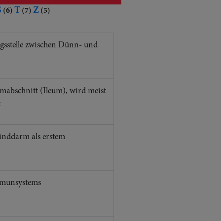
S
T
Z
(6)
(7)
(5)
ngsstelle zwischen Dünn- und
abschnitt (Ileum), wird meist
t
linddarm als erstem
mmunsystems