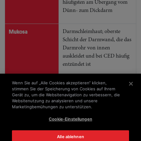
häufigsten am Übergang vom
Dünn- zum Dickdarm
Mukosa
Darmschleimhaut; oberste
Schicht der Darmwand, die das
Darmrohr von innen
auskleidet und bei CED häufig
entzündet ist
Wenn Sie auf „Alle Cookies akzeptieren“ klicken,
stimmen Sie der Speicherung von Cookies auf Ihrem
Impressum
Datenschutz
Gerät zu, um die Websitenavigation zu verbessern, die
Websitenutzung zu analysieren und unsere
Disclaimer
Marketingbemühungen zu unterstützen.
© 2025 – Takeda Pharma AG
Cookie-Einstellungen
C-ANPROM/CH/ENTY/0180; C-
ANPROM/CH/ENTY/0181; C-ANPROM/CH/ENTY/0182;
Alle ablehnen