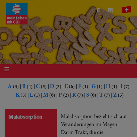
Direkt
IT
FR
zum
Inhalt
A
B
C
D
E
F
G
H
I
(3)
|
(4)
|
(5)
|
(3)
|
(6)
|
(1)
|
(1)
|
(1)
|
(7)
K
L
M
P
R
S
T
Z
|
(5)
|
(1)
|
(6)
|
(2)
|
(7)
|
(6)
|
(7)
|
(5)
Malabsorption
Malabsorption bezieht sich auf
Veränderungen im Magen-
Darm Trakt, die die