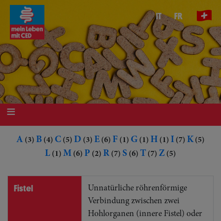
Direkt
IT
FR
zum
Inhalt
A
B
C
D
E
F
G
H
I
K
(3)
(4)
(5)
(3)
(6)
(1)
(1)
(1)
(7)
(5)
L
M
P
R
S
T
Z
(1)
(6)
(2)
(7)
(6)
(7)
(5)
Fistel
Unnatürliche röhrenförmige
Verbindung zwischen zwei
Hohlorganen (innere Fistel) oder