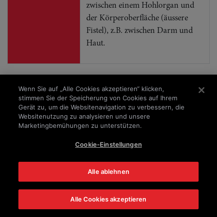
zwischen einem Hohlorgan und
der Körperoberfläche (äussere
Fistel), z.B. zwischen Darm und
Haut.
Impressum
Datenschutz
Wenn Sie auf „Alle Cookies akzeptieren“ klicken,
stimmen Sie der Speicherung von Cookies auf Ihrem
Gerät zu, um die Websitenavigation zu verbessern, die
Disclaimer
Websitenutzung zu analysieren und unsere
© 2025 – Takeda Pharma AG
Marketingbemühungen zu unterstützen.
C-ANPROM/CH/ENTY/0180; C-
Cookie-Einstellungen
ANPROM/CH/ENTY/0181; C-ANPROM/CH/ENTY/0182;
C-ANPROM/CH/ENTY/0183; C-
Alle ablehnen
ANPROM/CH/ENTY/0184; C-ANPROM/CH/ENTY/0198
Alle Cookies akzeptieren