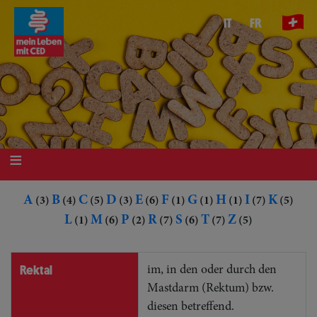
Direkt
IT
FR
zum
Inhalt
A
B
C
D
E
F
G
H
I
K
(3)
(4)
(5)
(3)
(6)
(1)
(1)
(1)
(7)
(5)
L
M
P
R
S
T
Z
(1)
(6)
(2)
(7)
(6)
(7)
(5)
Rektal
im, in den oder durch den
Mastdarm (Rektum) bzw.
diesen betreffend.